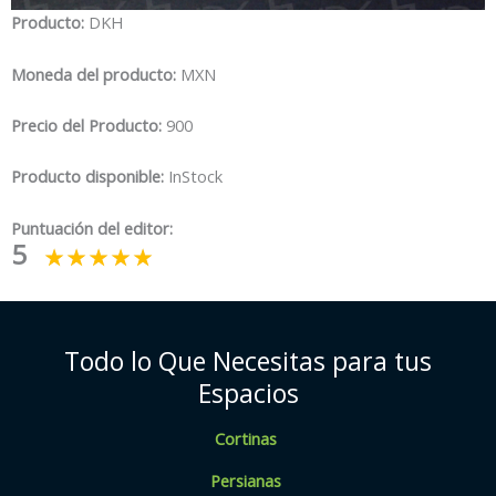
Producto:
DKH
Moneda del producto:
MXN
Precio del Producto:
900
Producto disponible:
InStock
Puntuación del editor:
5
Todo lo Que Necesitas para tus
Espacios
Cortinas
Persianas