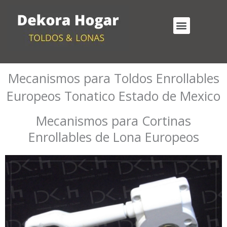
Ir
al
Menu
contenido
Cortinas Enrollables Exterior
Mecanismos para Toldos Enrollables
Mecanismos para Toldos Enrollables
Europeos Tonatico Estado de Mexico
Mecanismos para Cortinas
Enrollables de Lona Europeos