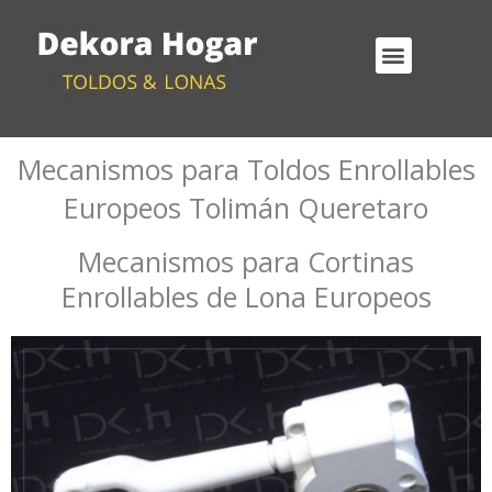
Ir
al
Menu
contenido
Cortinas Enrollables Exterior
Mecanismos para Toldos Enrollables
Mecanismos para Toldos Enrollables
Europeos Tolimán Queretaro
Mecanismos para Cortinas
Enrollables de Lona Europeos