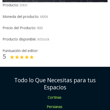
Producto:
DKH
Moneda del producto:
MXN
Precio del Producto:
900
Producto disponible:
InStock
Puntuación del editor:
5
Todo lo Que Necesitas para tus
Espacios
Cortinas
Persianas