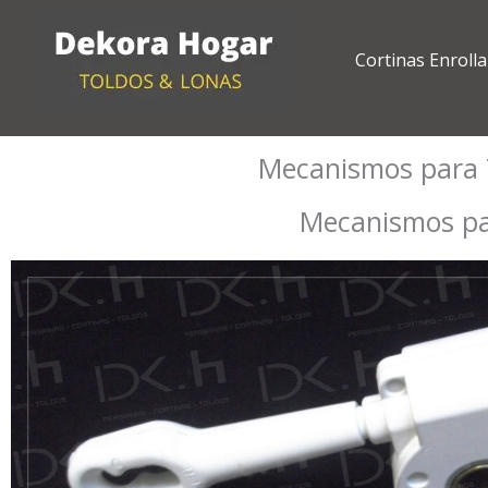
Ir
al
Cortinas Enrolla
contenido
Mecanismos para To
Mecanismos par