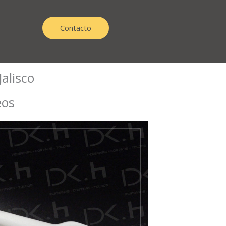
Contacto
alisco
eos