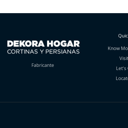
Quic
Know Mo
Visi
Fabricante
Let's
Locat