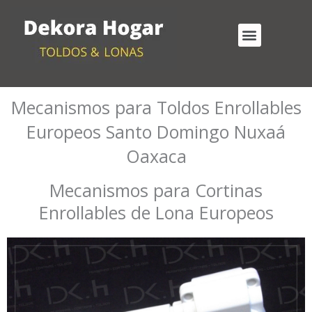
Ir
al
Menu
contenido
Cortinas Enrollables Exterior
Mecanismos para Toldos Enrollables
Mecanismos para Toldos Enrollables
Europeos Santo Domingo Nuxaá
Oaxaca
Mecanismos para Cortinas
Enrollables de Lona Europeos