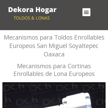
Ir
al
Menu
contenido
Cortinas Enrollables Exterior
Mecanismos para Toldos Enrollables
Mecanismos para Toldos Enrollables
Europeos San Miguel Soyaltepec
Oaxaca
Mecanismos para Cortinas
Enrollables de Lona Europeos