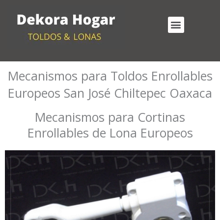
Ir
al
Menu
contenido
Cortinas Enrollables Exterior
Mecanismos para Toldos Enrollables
Mecanismos para Toldos Enrollables
Europeos San José Chiltepec Oaxaca
Mecanismos para Cortinas
Enrollables de Lona Europeos