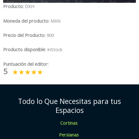
Producto:
DKH
Moneda del producto:
MXN
Precio del Producto:
900
Producto disponible:
InStock
Puntuación del editor:
5
Todo lo Que Necesitas para tus
Espacios
Cortinas
Persianas