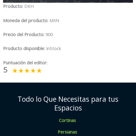
Producto:
DKH
Moneda del producto:
MXN
Precio del Producto:
900
Producto disponible:
InStock
Puntuación del editor:
5
Todo lo Que Necesitas para tus
Espacios
Cortinas
Persianas