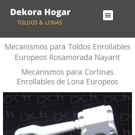
Ir
al
Menu
contenido
Cortinas Enrollables Exterior
Mecanismos para Toldos Enrollables
Mecanismos para Toldos Enrollables
Europeos Rosamorada Nayarit
Mecanismos para Cortinas
Enrollables de Lona Europeos