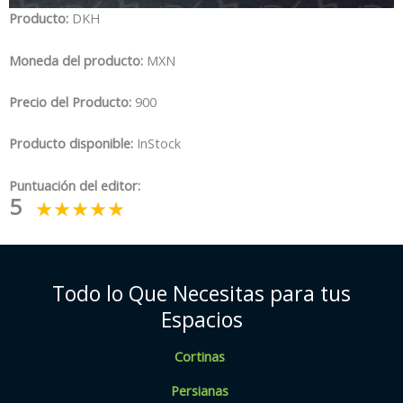
Producto:
DKH
Moneda del producto:
MXN
Precio del Producto:
900
Producto disponible:
InStock
Puntuación del editor:
5
Todo lo Que Necesitas para tus
Espacios
Cortinas
Persianas