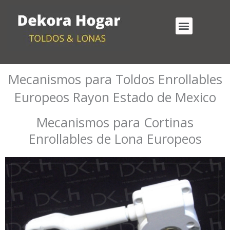
Ir
al
Menu
contenido
Cortinas Enrollables Exterior
Mecanismos para Toldos Enrollables
Mecanismos para Toldos Enrollables
Europeos Rayon Estado de Mexico
Mecanismos para Cortinas
Enrollables de Lona Europeos