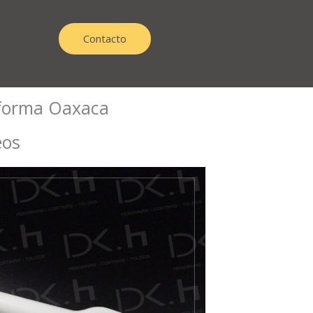
Contacto
eforma Oaxaca
eos