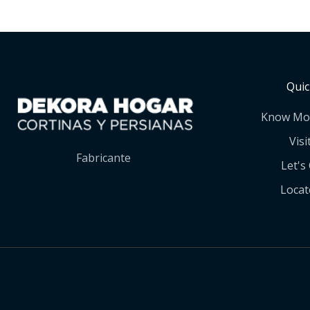
Quic
Know Mo
Visi
Fabricante
Let's
Locat