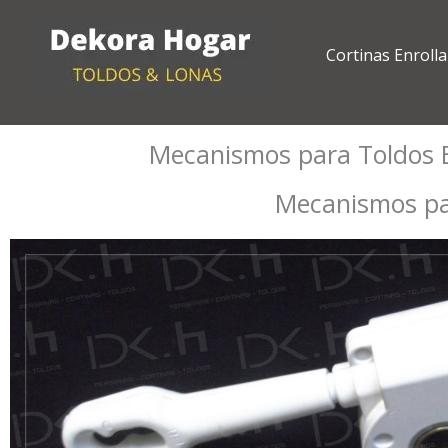
Ir
al
Cortinas Enrolla
contenido
Mecanismos para Toldos E
Mecanismos par