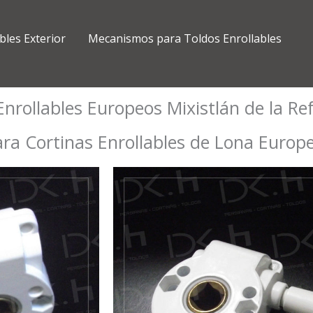
bles Exterior
Mecanismos para Toldos Enrollables
nrollables Europeos Mixistlán de la R
a Cortinas Enrollables de Lona Europ