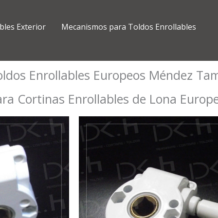
bles Exterior
Mecanismos para Toldos Enrollables
ldos Enrollables Europeos Méndez Tam
a Cortinas Enrollables de Lona Europ