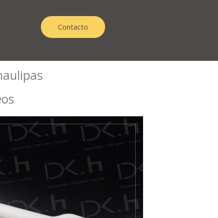
Contacto
aulipas
eos