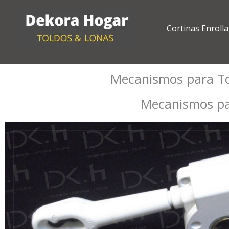
Ir
al
Cortinas Enrolla
contenido
Mecanismos para To
Mecanismos par