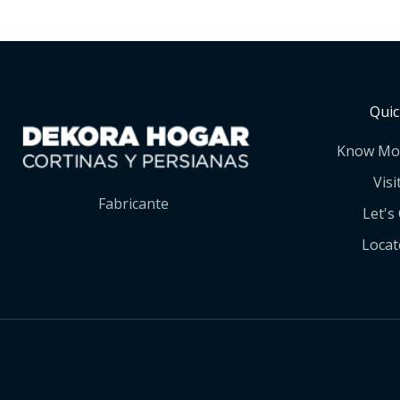
Quic
Know Mo
Visi
Fabricante
Let's
Locat