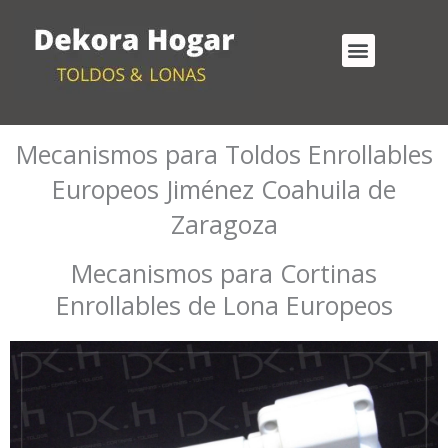
Ir
al
Menu
contenido
Cortinas Enrollables Exterior
Mecanismos para Toldos Enrollables
Mecanismos para Toldos Enrollables
Europeos Jiménez Coahuila de
Zaragoza
Mecanismos para Cortinas
Enrollables de Lona Europeos