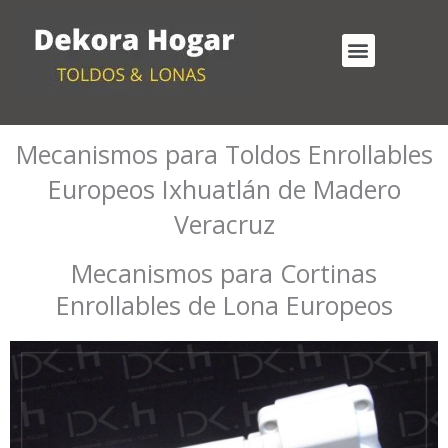
Ir
al
Menu
contenido
Cortinas Enrollables Exterior
Mecanismos para Toldos Enrollables
Mecanismos para Toldos Enrollables
Europeos Ixhuatlán de Madero
Veracruz
Mecanismos para Cortinas
Enrollables de Lona Europeos