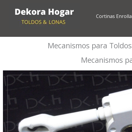
Ir
al
Cortinas Enrolla
contenido
Mecanismos para Toldos 
Mecanismos par