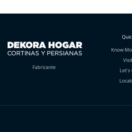
Quic
Know Mo
Visi
Fabricante
Let's
Locat