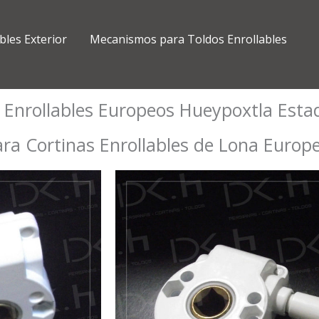
bles Exterior
Mecanismos para Toldos Enrollables
Enrollables Europeos Hueypoxtla Esta
a Cortinas Enrollables de Lona Europ