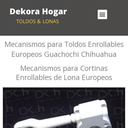
Ir
al
Menu
contenido
Cortinas Enrollables Exterior
Mecanismos para Toldos Enrollables
Mecanismos para Toldos Enrollables
Europeos Guachochi Chihuahua
Mecanismos para Cortinas
Enrollables de Lona Europeos