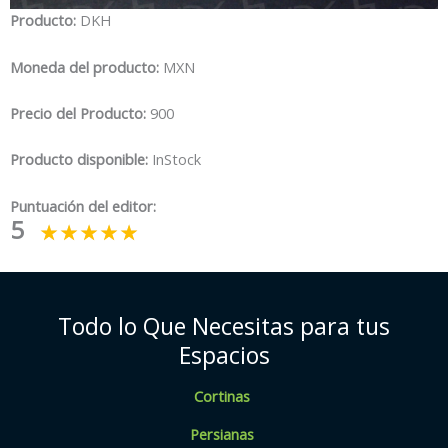
Producto:
DKH
Moneda del producto:
MXN
Precio del Producto:
900
Producto disponible:
InStock
Puntuación del editor:
5
Todo lo Que Necesitas para tus
Espacios
Cortinas
Persianas