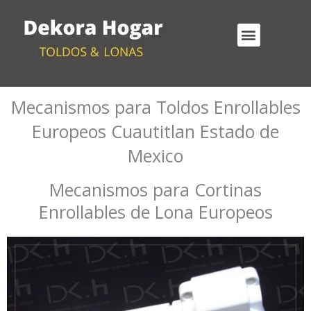
Ir
al
Menu
contenido
Cortinas Enrollables Exterior
Mecanismos para Toldos Enrollables
Mecanismos para Toldos Enrollables
Europeos Cuautitlan Estado de
Mexico
Mecanismos para Cortinas
Enrollables de Lona Europeos