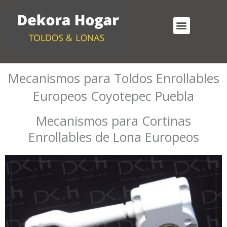
Ir
al
Menu
contenido
Cortinas Enrollables Exterior
Mecanismos para Toldos Enrollables
Mecanismos para Toldos Enrollables
Europeos Coyotepec Puebla
Mecanismos para Cortinas
Enrollables de Lona Europeos