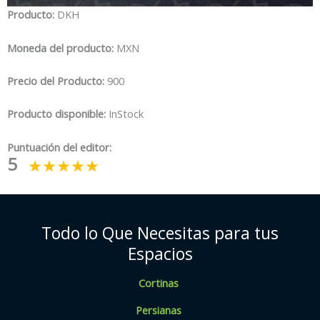
Producto:
DKH
Moneda del producto:
MXN
Precio del Producto:
900
Producto disponible:
InStock
Puntuación del editor:
5
Todo lo Que Necesitas para tus
Espacios
Cortinas
Persianas