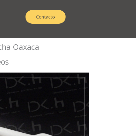
Contacto
icha Oaxaca
eos