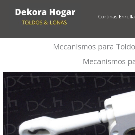
Ir
al
Cortinas Enrolla
contenido
Mecanismos para Toldos
Mecanismos par