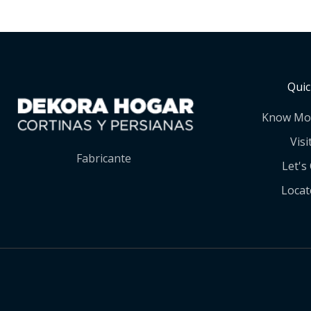
Quic
Know Mo
Visi
Fabricante
Let's
Locat