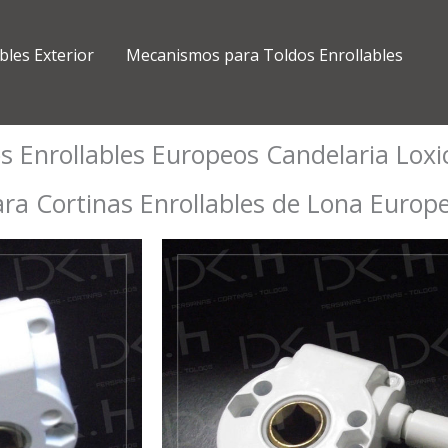
bles Exterior
Mecanismos para Toldos Enrollables
 Enrollables Europeos Candelaria Lox
a Cortinas Enrollables de Lona Europ