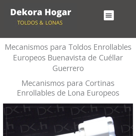
Ir
al
Menu
contenido
Cortinas Enrollables Exterior
Mecanismos para Toldos Enrollables
Mecanismos para Toldos Enrollables
Europeos Buenavista de Cuéllar
Guerrero
Mecanismos para Cortinas
Enrollables de Lona Europeos