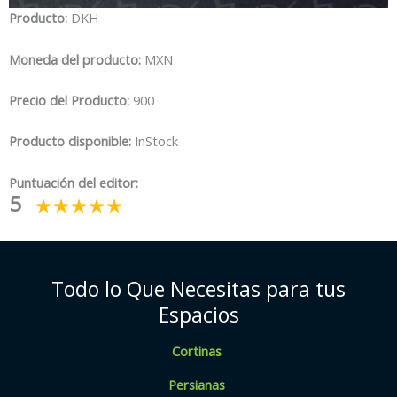
Producto:
DKH
Moneda del producto:
MXN
Precio del Producto:
900
Producto disponible:
InStock
Puntuación del editor:
5
Todo lo Que Necesitas para tus
Espacios
Cortinas
Persianas