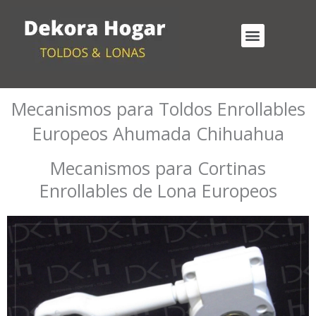
Ir
al
Menu
contenido
Cortinas Enrollables Exterior
Mecanismos para Toldos Enrollables
Mecanismos para Toldos Enrollables
Europeos Ahumada Chihuahua
Mecanismos para Cortinas
Enrollables de Lona Europeos